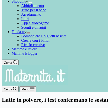
Shopping
Abbigliamento
Tutto per il bebè
Arredamento
Libri
App e Videogame
Sconti e omaggi
Fai da te
Bomboniere e biglietti nascita
Creare con i bimbi
Riciclo creativo
Mamme e lavoro
Mamme Blogger
Cerca
Cerca
Menu
Latte in polvere, i test confermano le sost