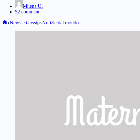
Milena U.
52 commenti
Home
News e Gossip
Notizie dal mondo