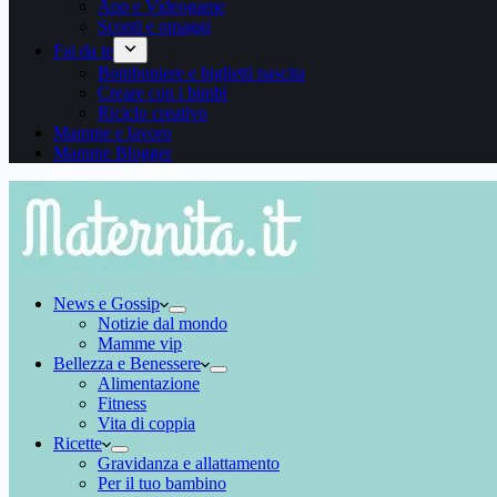
App e Videogame
Sconti e omaggi
Fai da te
Bomboniere e biglietti nascita
Creare con i bimbi
Riciclo creativo
Mamme e lavoro
Mamme Blogger
News e Gossip
Notizie dal mondo
Mamme vip
Bellezza e Benessere
Alimentazione
Fitness
Vita di coppia
Ricette
Gravidanza e allattamento
Per il tuo bambino