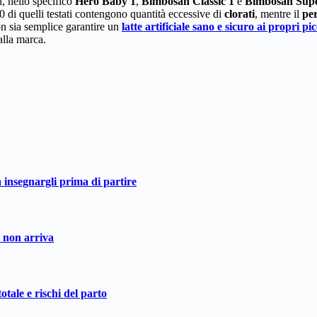
d, nello specifico
Hero Baby
1
,
Bimbosan Classic 1
e
Bimbosan Sup
0 di quelli testati contengono quantità eccessive di
clorati
, mentre il
per
n sia semplice garantire un
latte artificiale sano e sicuro ai propri pic
 alla marca.
a insegnargli prima di partire
o non arriva
otale e rischi del parto