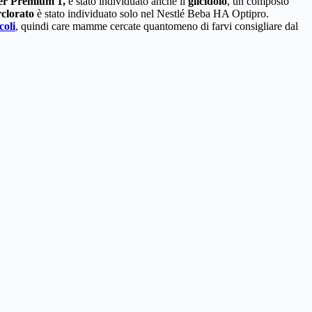
er Premium 1
,
è stato individuato anche il
glicidolo
, un composto
clorato
è stato individuato solo nel Nestlé Beba HA Optipro.
coli
, quindi care mamme cercate quantomeno di farvi consigliare dal