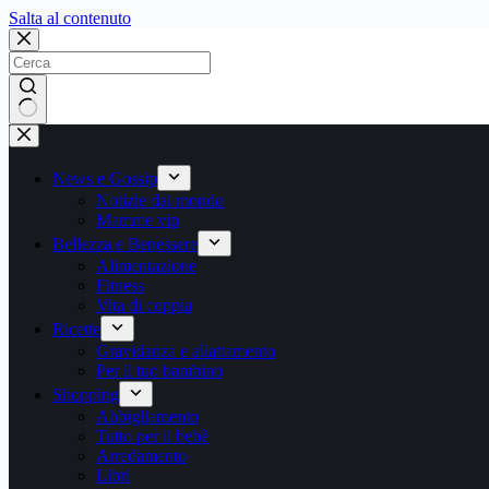
Salta
Salta al contenuto
al
contenuto
Nessun
risultato
News e Gossip
Notizie dal mondo
Mamme vip
Bellezza e Benessere
Alimentazione
Fitness
Vita di coppia
Ricette
Gravidanza e allattamento
Per il tuo bambino
Shopping
Abbigliamento
Tutto per il bebè
Arredamento
Libri