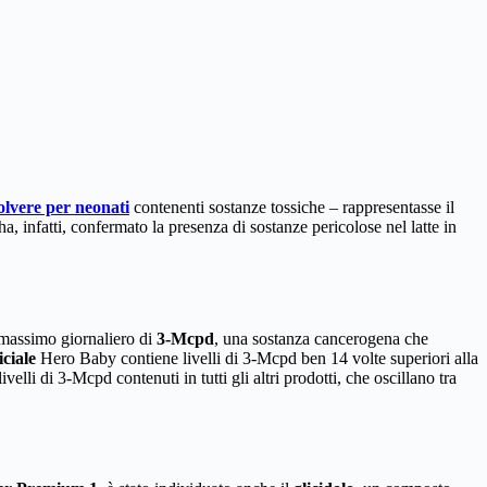
polvere per neonati
contenenti sostanze tossiche – rappresentasse il
a, infatti, confermato la presenza di sostanze pericolose nel latte in
e massimo giornaliero di
3-Mcpd
, una sostanza cancerogena che
iciale
Hero Baby contiene livelli di 3-Mcpd ben 14 volte superiori alla
lli di 3-Mcpd contenuti in tutti gli altri prodotti, che oscillano tra