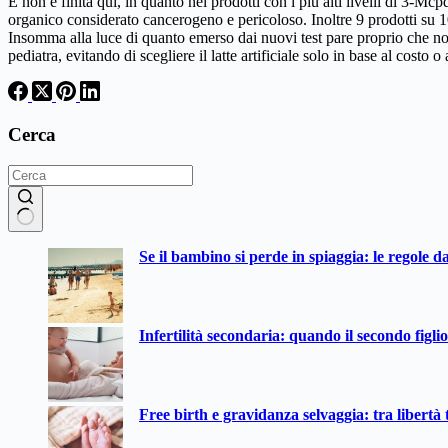
E non è finita qui, in quanto nei prodotti con i più alti livelli di 3-Mcp
organico considerato cancerogeno e pericoloso. Inoltre 9 prodotti su 1
Insomma alla luce di quanto emerso dai nuovi test pare proprio che no
pediatra, evitando di scegliere il latte artificiale solo in base al costo o
Cerca
Nessun
Se il bambino si perde in spiaggia: le regole d
risultato
Infertilità secondaria: quando il secondo figli
Free birth e gravidanza selvaggia: tra libertà t