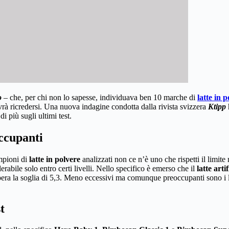
o
– che, per chi non lo sapesse, individuava ben 10 marche di
latte in 
ovrà ricredersi. Una nuova indagine condotta dalla rivista svizzera
Ktipp
h
i più sugli ultimi test.
occupanti
ampioni di
latte in polvere
analizzati non ce n’è uno che rispetti il limit
llerabile solo entro certi livelli. Nello specifico è emerso che il
latte artif
upera la soglia di 5,3. Meno eccessivi ma comunque preoccupanti sono i live
t