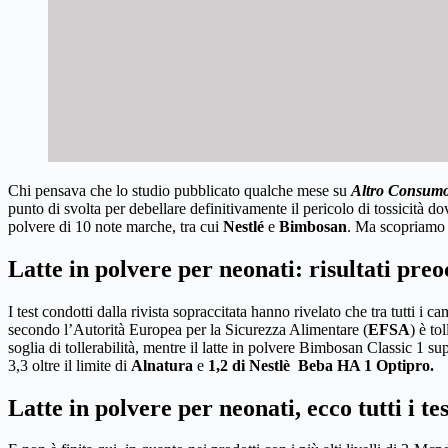
Chi pensava che lo studio pubblicato qualche mese su
Altro Consum
punto di svolta per debellare definitivamente il pericolo di tossicità d
polvere di 10 note marche, tra cui
Nestlé
e
Bimbosan
. Ma scopriamo d
Latte in polvere per neonati: risultati pre
I test condotti dalla rivista sopraccitata hanno rivelato che tra tutti i c
secondo l’Autorità Europea per la Sicurezza Alimentare (
EFSA
) è to
soglia di tollerabilità, mentre il latte in polvere Bimbosan Classic 1 s
3,3 oltre il limite di
Alnatura
e
1,2 di Nestlè Beba HA 1
Optipro
.
Latte in polvere per neonati, ecco tutti i tes