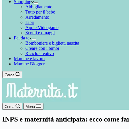
Shopping
Abbigliamento
Tutto per il bebè
Arredamento
Libri
App e Videogame
Sconti e omaggi
Fai da te
Bomboniere e biglietti nascita
Creare con i bimbi
Riciclo creativo
Mamme e lavoro
Mamme Blogger
Cerca
Cerca
Menu
INPS e maternità anticipata: ecco come fa