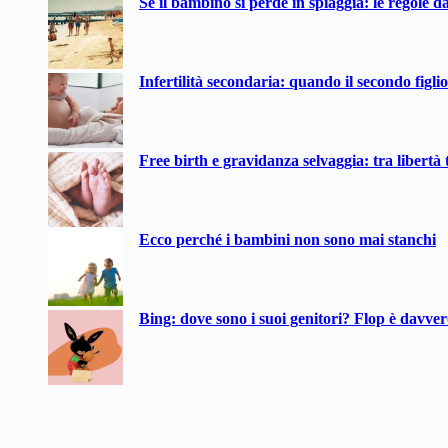
Se il bambino si perde in spiaggia: le regole d
risultato
Infertilità secondaria: quando il secondo figli
Free birth e gravidanza selvaggia: tra libertà t
Ecco perché i bambini non sono mai stanchi
Bing: dove sono i suoi genitori? Flop è davve