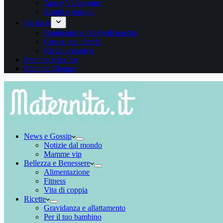
App e Videogame
Sconti e omaggi
Fai da te
Bomboniere e biglietti nascita
Creare con i bimbi
Riciclo creativo
Mamme e lavoro
Mamme Blogger
News e Gossip
Notizie dal mondo
Mamme vip
Bellezza e Benessere
Alimentazione
Fitness
Vita di coppia
Ricette
Gravidanza e allattamento
Per il tuo bambino