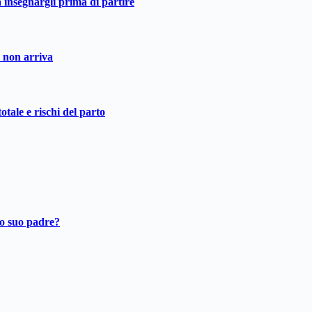
a insegnargli prima di partire
o non arriva
otale e rischi del parto
ro suo padre?