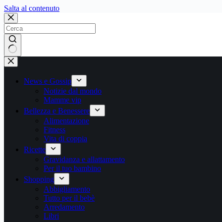
Salta
Salta al contenuto
al
contenuto
Nessun
risultato
News e Gossip
Notizie dal mondo
Mamme vip
Bellezza e Benessere
Alimentazione
Fitness
Vita di coppia
Ricette
Gravidanza e allattamento
Per il tuo bambino
Shopping
Abbigliamento
Tutto per il bebè
Arredamento
Libri