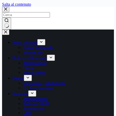
Salta
Salta al contenuto
al
contenuto
Nessun
risultato
News e Gossip
Notizie dal mondo
Mamme vip
Bellezza e Benessere
Alimentazione
Fitness
Vita di coppia
Ricette
Gravidanza e allattamento
Per il tuo bambino
Shopping
Abbigliamento
Tutto per il bebè
Arredamento
Libri