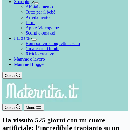
Shopping
Abbigliamento
Tutto per il bebè
Arredamento
Libri
App e Videogame
Sconti e omaggi
Fai da te
Bomboniere e biglietti nascita
Creare con i bimbi
Riciclo creativo
Mamme e lavoro
Mamme Blogger
Cerca
Cerca
Menu
Ha vissuto 525 giorni con un cuore
artificiale: l’incredibile trapianto su un