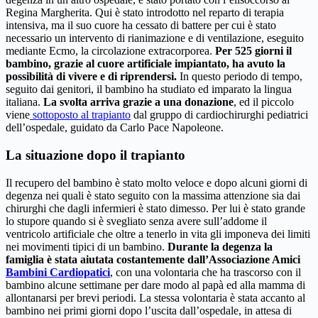
Regina Margherita. Qui è stato introdotto nel reparto di terapia
intensiva, ma il suo cuore ha cessato di battere per cui è stato
necessario un intervento di rianimazione e di ventilazione, eseguito
mediante Ecmo, la circolazione extracorporea.
Per 525 giorni il
bambino, grazie al cuore artificiale impiantato, ha avuto la
possibilità di vivere e di riprendersi.
In questo periodo di tempo,
seguito dai genitori, il bambino ha studiato ed imparato la lingua
italiana.
La svolta arriva grazie a una donazione
, ed il piccolo
viene
sottoposto al trapianto
dal gruppo di cardiochirurghi pediatrici
dell’ospedale, guidato da Carlo Pace Napoleone.
La situazione dopo il trapianto
Il recupero del bambino è stato molto veloce e dopo alcuni giorni di
degenza nei quali è stato seguito con la massima attenzione sia dai
chirurghi che dagli infermieri è stato dimesso. Per lui è stato grande
lo stupore quando si è svegliato senza avere sull’addome il
ventricolo artificiale che oltre a tenerlo in vita gli imponeva dei limiti
nei movimenti tipici di un bambino.
Durante la degenza la
famiglia è stata aiutata costantemente dall’Associazione Amici
Bambini Cardiopatici
, con una volontaria che ha trascorso con il
bambino alcune settimane per dare modo al papà ed alla mamma di
allontanarsi per brevi periodi. La stessa volontaria è stata accanto al
bambino nei primi giorni dopo l’uscita dall’ospedale, in attesa di