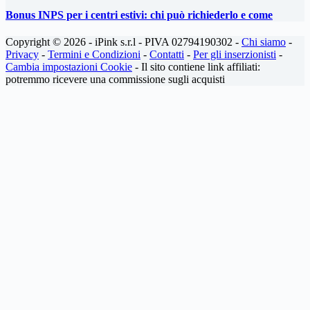
Bonus INPS per i centri estivi: chi può richiederlo e come
Copyright © 2026 - iPink s.r.l - PIVA 02794190302 -
Chi siamo
-
Privacy
-
Termini e Condizioni
-
Contatti
-
Per gli inserzionisti
-
Cambia impostazioni Cookie
- Il sito contiene link affiliati:
potremmo ricevere una commissione sugli acquisti