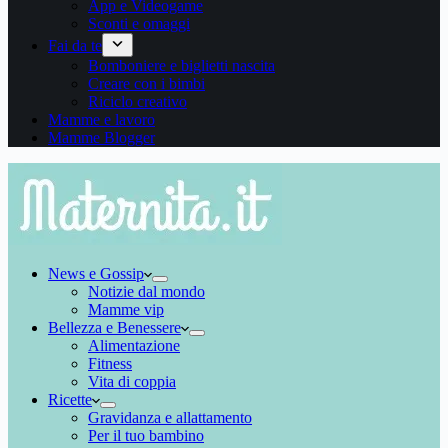
App e Videogame
Sconti e omaggi
Fai da te
Bomboniere e biglietti nascita
Creare con i bimbi
Riciclo creativo
Mamme e lavoro
Mamme Blogger
News e Gossip
Notizie dal mondo
Mamme vip
Bellezza e Benessere
Alimentazione
Fitness
Vita di coppia
Ricette
Gravidanza e allattamento
Per il tuo bambino