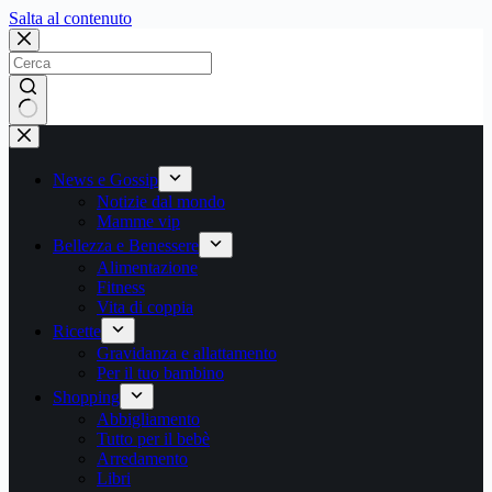
Salta
Salta al contenuto
al
contenuto
Nessun
risultato
News e Gossip
Notizie dal mondo
Mamme vip
Bellezza e Benessere
Alimentazione
Fitness
Vita di coppia
Ricette
Gravidanza e allattamento
Per il tuo bambino
Shopping
Abbigliamento
Tutto per il bebè
Arredamento
Libri