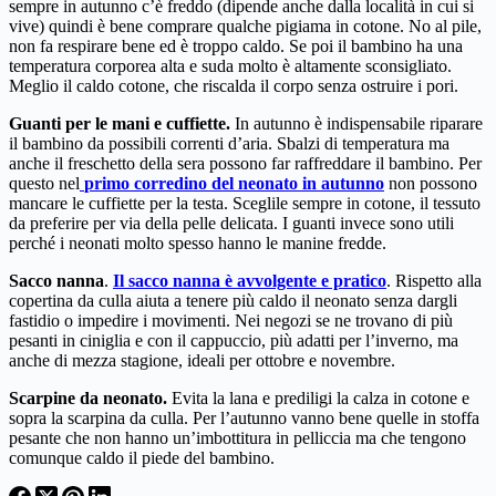
sempre in autunno c’è freddo (dipende anche dalla località in cui si
vive) quindi è bene comprare qualche pigiama in cotone. No al pile,
non fa respirare bene ed è troppo caldo. Se poi il bambino ha una
temperatura corporea alta e suda molto è altamente sconsigliato.
Meglio il caldo cotone, che riscalda il corpo senza ostruire i pori.
Guanti per le mani e cuffiette.
In autunno è indispensabile riparare
il bambino da possibili correnti d’aria. Sbalzi di temperatura ma
anche il freschetto della sera possono far raffreddare il bambino. Per
questo nel
primo corredino del neonato in autunno
non possono
mancare le cuffiette per la testa. Sceglile sempre in cotone, il tessuto
da preferire per via della pelle delicata. I guanti invece sono utili
perché i neonati molto spesso hanno le manine fredde.
Sacco nanna
.
Il sacco nanna è avvolgente e pratico
. Rispetto alla
copertina da culla aiuta a tenere più caldo il neonato senza dargli
fastidio o impedire i movimenti. Nei negozi se ne trovano di più
pesanti in ciniglia e con il cappuccio, più adatti per l’inverno, ma
anche di mezza stagione, ideali per ottobre e novembre.
Scarpine da neonato.
Evita la lana e prediligi la calza in cotone e
sopra la scarpina da culla. Per l’autunno vanno bene quelle in stoffa
pesante che non hanno un’imbottitura in pelliccia ma che tengono
comunque caldo il piede del bambino.