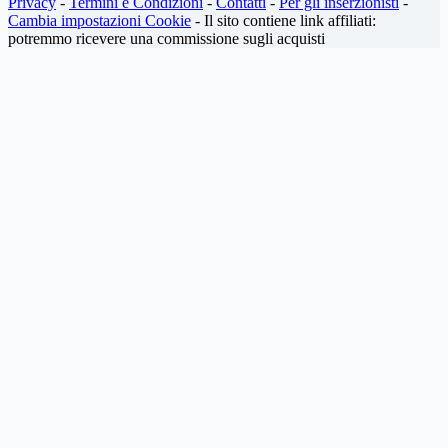
Privacy
-
Termini e Condizioni
-
Contatti
-
Per gli inserzionisti
-
Cambia impostazioni Cookie
- Il sito contiene link affiliati:
potremmo ricevere una commissione sugli acquisti