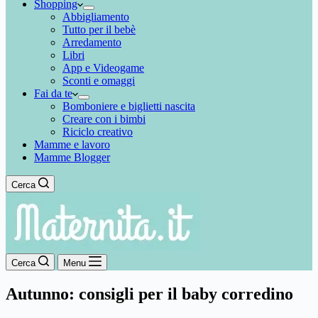
Shopping
Abbigliamento
Tutto per il bebè
Arredamento
Libri
App e Videogame
Sconti e omaggi
Fai da te
Bomboniere e biglietti nascita
Creare con i bimbi
Riciclo creativo
Mamme e lavoro
Mamme Blogger
Cerca
Cerca
Menu
Autunno: consigli per il baby corredino