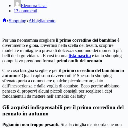
Eleonora Usai
13 commenti
Home
Shopping
Abbigliamento
Per una neomamma scegliere
il primo corredino del bambino
è
divertimento e gioia. Divertirsi nella scelta dei tessuti, scoprire
modelli e minitaglie a prova di dolcezza sono uno dei momenti più
belli della gravidanza. E così tra una
lista nascita
e tanto shopping
compulsivo prendono forma i
primi outfit del neonato
.
Che cosa bisogna scegliere per il
primo corredino del bambino in
autunno
? Quali capi sono davvero utili? Spesso lo shopping
sfrenato porta a commettere qualche piccolo errore, dato
dall’inesperienza e dalla voglia di acquisto. Ecco perché abbiamo
pensato di proporvi alcuni piccoli consigli per scegliere i capi
fondamentali da mettere nell’armadio del baby.
Gli acquisti indispensabili per il primo corredino del
neonato in autunno
Pigiamini non troppo pesanti.
Si alla ciniglia ma ricorda che non