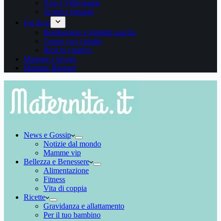
App e Videogame
Sconti e omaggi
Fai da te
Bomboniere e biglietti nascita
Creare con i bimbi
Riciclo creativo
Mamme e lavoro
Mamme Blogger
News e Gossip
Notizie dal mondo
Mamme vip
Bellezza e Benessere
Alimentazione
Fitness
Vita di coppia
Ricette
Gravidanza e allattamento
Per il tuo bambino