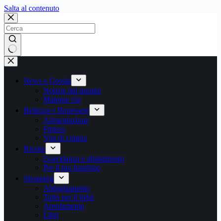
Salta
Salta al contenuto
al
contenuto
Nessun
risultato
News e Gossip
Notizie dal mondo
Mamme vip
Bellezza e Benessere
Alimentazione
Fitness
Vita di coppia
Ricette
Gravidanza e allattamento
Per il tuo bambino
Shopping
Abbigliamento
Tutto per il bebè
Arredamento
Libri