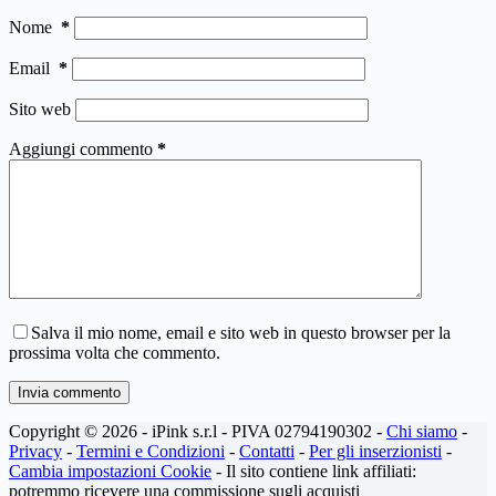
Nome
*
Email
*
Sito web
Aggiungi commento
*
Salva il mio nome, email e sito web in questo browser per la
prossima volta che commento.
Invia commento
Copyright © 2026 - iPink s.r.l - PIVA 02794190302 -
Chi siamo
-
Privacy
-
Termini e Condizioni
-
Contatti
-
Per gli inserzionisti
-
Cambia impostazioni Cookie
- Il sito contiene link affiliati:
potremmo ricevere una commissione sugli acquisti