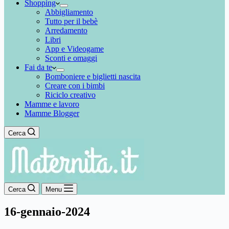
Shopping
Abbigliamento
Tutto per il bebè
Arredamento
Libri
App e Videogame
Sconti e omaggi
Fai da te
Bomboniere e biglietti nascita
Creare con i bimbi
Riciclo creativo
Mamme e lavoro
Mamme Blogger
Cerca
Cerca
Menu
16-gennaio-2024