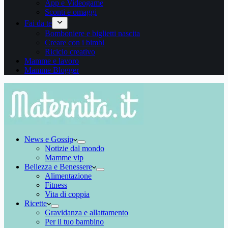
App e Videogame
Sconti e omaggi
Fai da te
Bomboniere e biglietti nascita
Creare con i bimbi
Riciclo creativo
Mamme e lavoro
Mamme Blogger
News e Gossip
Notizie dal mondo
Mamme vip
Bellezza e Benessere
Alimentazione
Fitness
Vita di coppia
Ricette
Gravidanza e allattamento
Per il tuo bambino