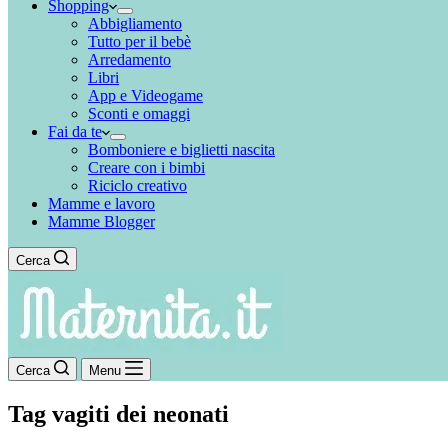
Shopping
Abbigliamento
Tutto per il bebè
Arredamento
Libri
App e Videogame
Sconti e omaggi
Fai da te
Bomboniere e biglietti nascita
Creare con i bimbi
Riciclo creativo
Mamme e lavoro
Mamme Blogger
Cerca
Cerca
Menu
Tag
vagiti dei neonati