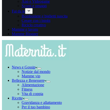
App e Videogame
Sconti e omaggi
Fai da te
Bomboniere e biglietti nascita
Creare con i bimbi
Riciclo creativo
Mamme e lavoro
Mamme Blogger
News e Gossip
Notizie dal mondo
Mamme vip
Bellezza e Benessere
Alimentazione
Fitness
Vita di coppia
Ricette
Gravidanza e allattamento
Per il tuo bambino