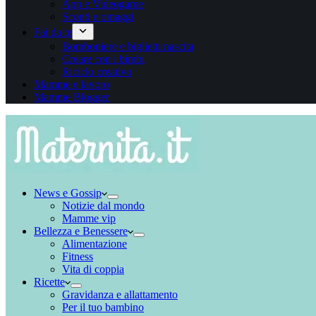
App e Videogame
Sconti e omaggi
Fai da te
Bomboniere e biglietti nascita
Creare con i bimbi
Riciclo creativo
Mamme e lavoro
Mamme Blogger
News e Gossip
Notizie dal mondo
Mamme vip
Bellezza e Benessere
Alimentazione
Fitness
Vita di coppia
Ricette
Gravidanza e allattamento
Per il tuo bambino