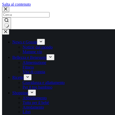
Salta
Salta al contenuto
al
contenuto
Nessun
risultato
News e Gossip
Notizie dal mondo
Mamme vip
Bellezza e Benessere
Alimentazione
Fitness
Vita di coppia
Ricette
Gravidanza e allattamento
Per il tuo bambino
Shopping
Abbigliamento
Tutto per il bebè
Arredamento
Libri