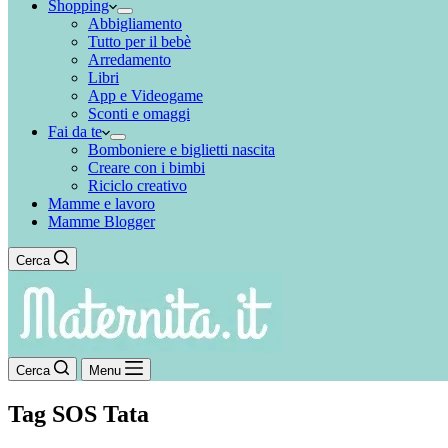
Shopping
Abbigliamento
Tutto per il bebè
Arredamento
Libri
App e Videogame
Sconti e omaggi
Fai da te
Bomboniere e biglietti nascita
Creare con i bimbi
Riciclo creativo
Mamme e lavoro
Mamme Blogger
Cerca
Cerca
Menu
Tag
SOS Tata