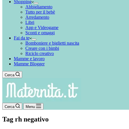
Shopping
Abbigliamento
Tutto per il bebè
Arredamento
Libri
App e Videogame
Sconti e omaggi
Fai da te
Bomboniere e biglietti nascita
Creare con i bimbi
Riciclo creativo
Mamme e lavoro
Mamme Blogger
Cerca
Cerca
Menu
Tag
rh negativo