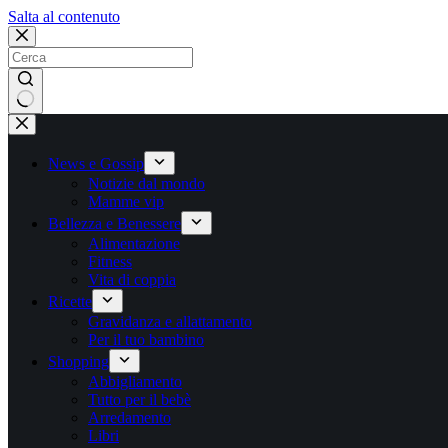
Salta
Salta al contenuto
al
contenuto
Nessun
risultato
News e Gossip
Notizie dal mondo
Mamme vip
Bellezza e Benessere
Alimentazione
Fitness
Vita di coppia
Ricette
Gravidanza e allattamento
Per il tuo bambino
Shopping
Abbigliamento
Tutto per il bebè
Arredamento
Libri