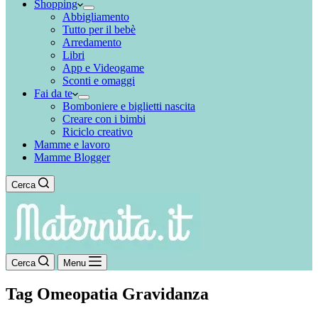
Shopping
Abbigliamento
Tutto per il bebè
Arredamento
Libri
App e Videogame
Sconti e omaggi
Fai da te
Bomboniere e biglietti nascita
Creare con i bimbi
Riciclo creativo
Mamme e lavoro
Mamme Blogger
Cerca
Cerca
Menu
Tag
Omeopatia Gravidanza