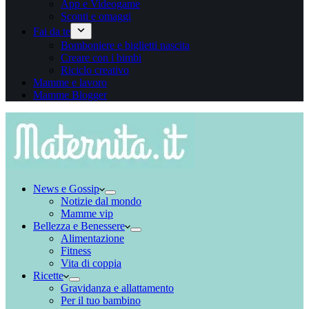
App e Videogame
Sconti e omaggi
Fai da te
Bomboniere e biglietti nascita
Creare con i bimbi
Riciclo creativo
Mamme e lavoro
Mamme Blogger
News e Gossip
Notizie dal mondo
Mamme vip
Bellezza e Benessere
Alimentazione
Fitness
Vita di coppia
Ricette
Gravidanza e allattamento
Per il tuo bambino