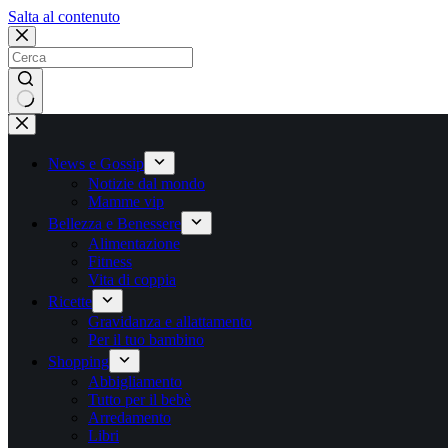
Salta
Salta al contenuto
al
contenuto
Nessun
risultato
News e Gossip
Notizie dal mondo
Mamme vip
Bellezza e Benessere
Alimentazione
Fitness
Vita di coppia
Ricette
Gravidanza e allattamento
Per il tuo bambino
Shopping
Abbigliamento
Tutto per il bebè
Arredamento
Libri