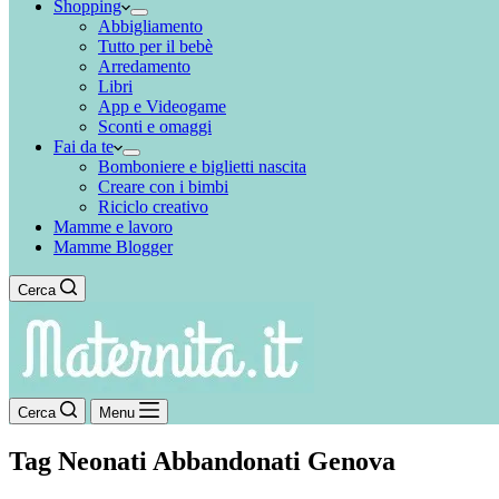
Shopping
Abbigliamento
Tutto per il bebè
Arredamento
Libri
App e Videogame
Sconti e omaggi
Fai da te
Bomboniere e biglietti nascita
Creare con i bimbi
Riciclo creativo
Mamme e lavoro
Mamme Blogger
Cerca
Cerca
Menu
Tag
Neonati Abbandonati Genova