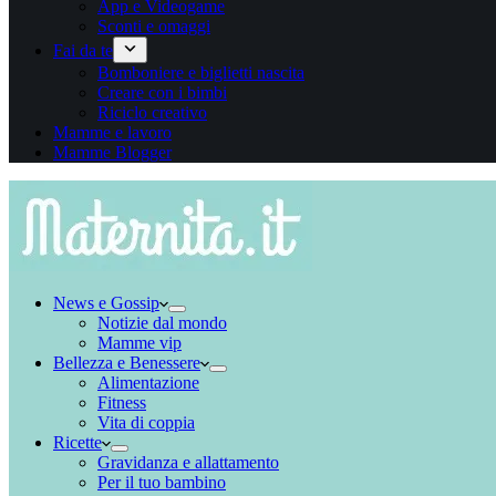
App e Videogame
Sconti e omaggi
Fai da te
Bomboniere e biglietti nascita
Creare con i bimbi
Riciclo creativo
Mamme e lavoro
Mamme Blogger
News e Gossip
Notizie dal mondo
Mamme vip
Bellezza e Benessere
Alimentazione
Fitness
Vita di coppia
Ricette
Gravidanza e allattamento
Per il tuo bambino