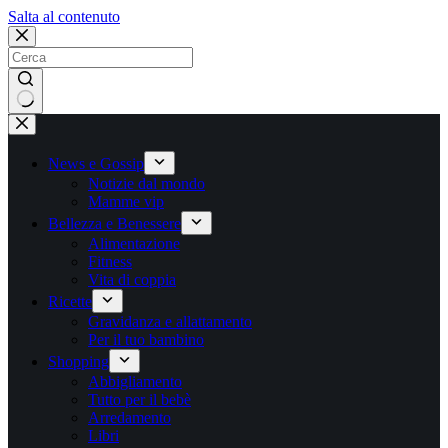
Salta
Salta al contenuto
al
contenuto
Nessun
risultato
News e Gossip
Notizie dal mondo
Mamme vip
Bellezza e Benessere
Alimentazione
Fitness
Vita di coppia
Ricette
Gravidanza e allattamento
Per il tuo bambino
Shopping
Abbigliamento
Tutto per il bebè
Arredamento
Libri