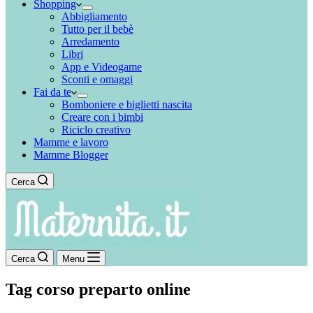
Shopping
Abbigliamento
Tutto per il bebè
Arredamento
Libri
App e Videogame
Sconti e omaggi
Fai da te
Bomboniere e biglietti nascita
Creare con i bimbi
Riciclo creativo
Mamme e lavoro
Mamme Blogger
Cerca
Cerca
Menu
Tag
corso preparto online