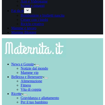
App e Videogame
Sconti e omaggi
Fai da te
Bomboniere e biglietti nascita
Creare con i bimbi
Riciclo creativo
Mamme e lavoro
Mamme Blogger
News e Gossip
Notizie dal mondo
Mamme vip
Bellezza e Benessere
Alimentazione
Fitness
Vita di coppia
Ricette
Gravidanza e allattamento
Per il tuo bambino