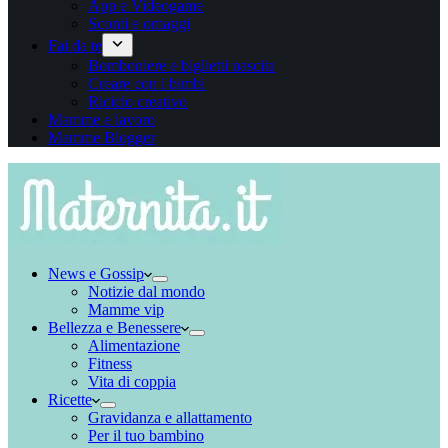
App e Videogame
Sconti e omaggi
Fai da te
Bomboniere e biglietti nascita
Creare con i bimbi
Riciclo creativo
Mamme e lavoro
Mamme Blogger
News e Gossip
Notizie dal mondo
Mamme vip
Bellezza e Benessere
Alimentazione
Fitness
Vita di coppia
Ricette
Gravidanza e allattamento
Per il tuo bambino