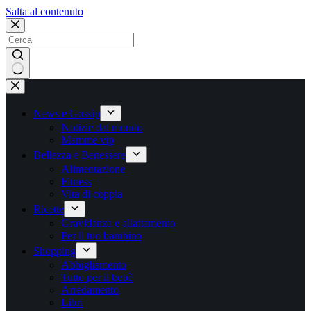
Salta
Salta al contenuto
al
contenuto
Nessun
risultato
News e Gossip
Notizie dal mondo
Mamme vip
Bellezza e Benessere
Alimentazione
Fitness
Vita di coppia
Ricette
Gravidanza e allattamento
Per il tuo bambino
Shopping
Abbigliamento
Tutto per il bebè
Arredamento
Libri