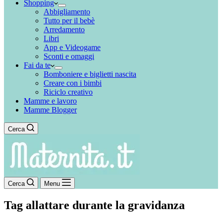
Shopping
Abbigliamento
Tutto per il bebè
Arredamento
Libri
App e Videogame
Sconti e omaggi
Fai da te
Bomboniere e biglietti nascita
Creare con i bimbi
Riciclo creativo
Mamme e lavoro
Mamme Blogger
Cerca
Cerca
Menu
Tag
allattare durante la gravidanza