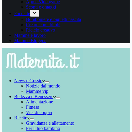
App e Videogame
Sconti e omaggi
Fai da te
Bomboniere e biglietti nascita
Creare con i bimbi
Riciclo creativo
Mamme e lavoro
Mamme Blogger
News e Gossip
Notizie dal mondo
Mamme vip
Bellezza e Benessere
Alimentazione
Fitness
Vita di coppia
Ricette
Gravidanza e allattamento
Per il tuo bambino