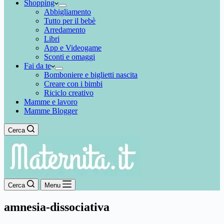
Shopping
Abbigliamento
Tutto per il bebè
Arredamento
Libri
App e Videogame
Sconti e omaggi
Fai da te
Bomboniere e biglietti nascita
Creare con i bimbi
Riciclo creativo
Mamme e lavoro
Mamme Blogger
Cerca
Cerca
Menu
amnesia-dissociativa