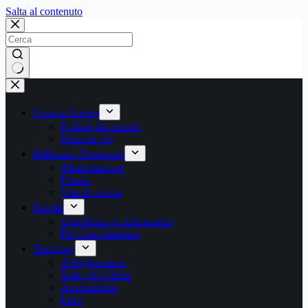
Salta
Salta al contenuto
al
contenuto
Nessun
risultato
News e Gossip
Notizie dal mondo
Mamme vip
Bellezza e Benessere
Alimentazione
Fitness
Vita di coppia
Ricette
Gravidanza e allattamento
Per il tuo bambino
Shopping
Abbigliamento
Tutto per il bebè
Arredamento
Libri