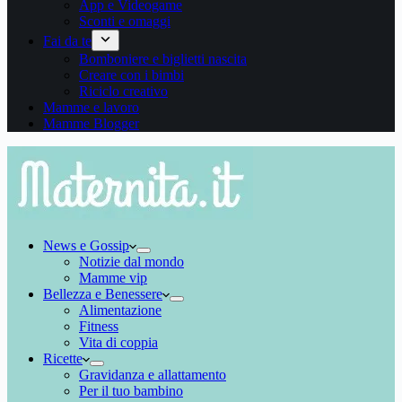
App e Videogame
Sconti e omaggi
Fai da te
Bomboniere e biglietti nascita
Creare con i bimbi
Riciclo creativo
Mamme e lavoro
Mamme Blogger
News e Gossip
Notizie dal mondo
Mamme vip
Bellezza e Benessere
Alimentazione
Fitness
Vita di coppia
Ricette
Gravidanza e allattamento
Per il tuo bambino