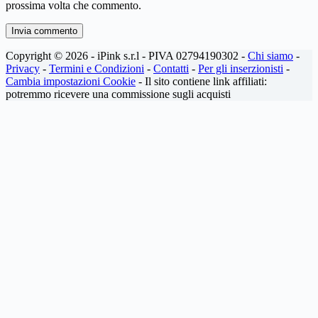
prossima volta che commento.
Invia commento
Copyright © 2026 - iPink s.r.l - PIVA 02794190302 -
Chi siamo
-
Privacy
-
Termini e Condizioni
-
Contatti
-
Per gli inserzionisti
-
Cambia impostazioni Cookie
- Il sito contiene link affiliati:
potremmo ricevere una commissione sugli acquisti