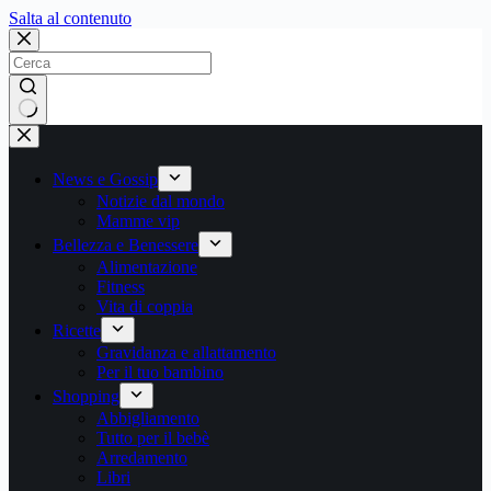
Salta
Salta al contenuto
al
contenuto
Nessun
risultato
News e Gossip
Notizie dal mondo
Mamme vip
Bellezza e Benessere
Alimentazione
Fitness
Vita di coppia
Ricette
Gravidanza e allattamento
Per il tuo bambino
Shopping
Abbigliamento
Tutto per il bebè
Arredamento
Libri