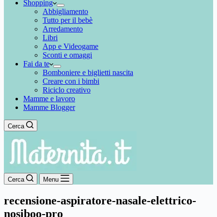
Shopping
Abbigliamento
Tutto per il bebè
Arredamento
Libri
App e Videogame
Sconti e omaggi
Fai da te
Bomboniere e biglietti nascita
Creare con i bimbi
Riciclo creativo
Mamme e lavoro
Mamme Blogger
Cerca
Cerca
Menu
recensione-aspiratore-nasale-elettrico-
nosiboo-pro