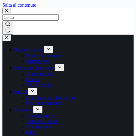
Salta
Salta al contenuto
al
contenuto
Nessun
risultato
News e Gossip
Notizie dal mondo
Mamme vip
Bellezza e Benessere
Alimentazione
Fitness
Vita di coppia
Ricette
Gravidanza e allattamento
Per il tuo bambino
Shopping
Abbigliamento
Tutto per il bebè
Arredamento
Libri