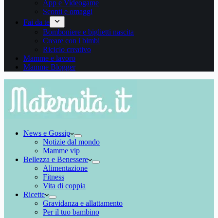
App e Videogame
Sconti e omaggi
Fai da te
Bomboniere e biglietti nascita
Creare con i bimbi
Riciclo creativo
Mamme e lavoro
Mamme Blogger
News e Gossip
Notizie dal mondo
Mamme vip
Bellezza e Benessere
Alimentazione
Fitness
Vita di coppia
Ricette
Gravidanza e allattamento
Per il tuo bambino