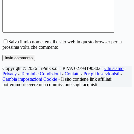
Salva il mio nome, email e sito web in questo browser per la
prossima volta che commento.
Invia commento
Copyright © 2026 - iPink s.r.l - PIVA 02794190302 -
Chi siamo
-
Privacy
-
Termini e Condizioni
-
Contatti
-
Per gli inserzionisti
-
Cambia impostazioni Cookie
- Il sito contiene link affiliati:
potremmo ricevere una commissione sugli acquisti