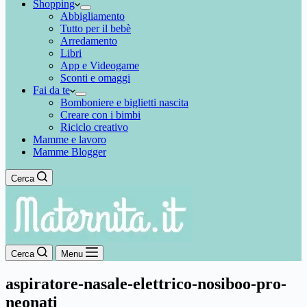
Shopping
Abbigliamento
Tutto per il bebè
Arredamento
Libri
App e Videogame
Sconti e omaggi
Fai da te
Bomboniere e biglietti nascita
Creare con i bimbi
Riciclo creativo
Mamme e lavoro
Mamme Blogger
Cerca
Cerca
Menu
aspiratore-nasale-elettrico-nosiboo-pro-
neonati