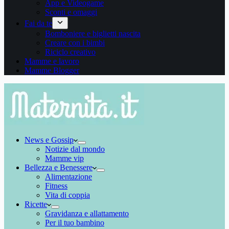
App e Videogame
Sconti e omaggi
Fai da te
Bomboniere e biglietti nascita
Creare con i bimbi
Riciclo creativo
Mamme e lavoro
Mamme Blogger
News e Gossip
Notizie dal mondo
Mamme vip
Bellezza e Benessere
Alimentazione
Fitness
Vita di coppia
Ricette
Gravidanza e allattamento
Per il tuo bambino