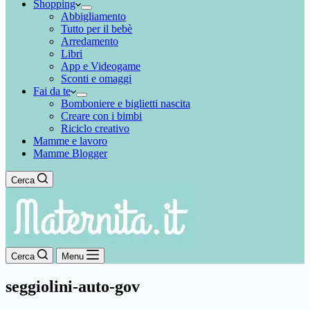
Shopping
Abbigliamento
Tutto per il bebè
Arredamento
Libri
App e Videogame
Sconti e omaggi
Fai da te
Bomboniere e biglietti nascita
Creare con i bimbi
Riciclo creativo
Mamme e lavoro
Mamme Blogger
Cerca
Cerca
Menu
seggiolini-auto-gov