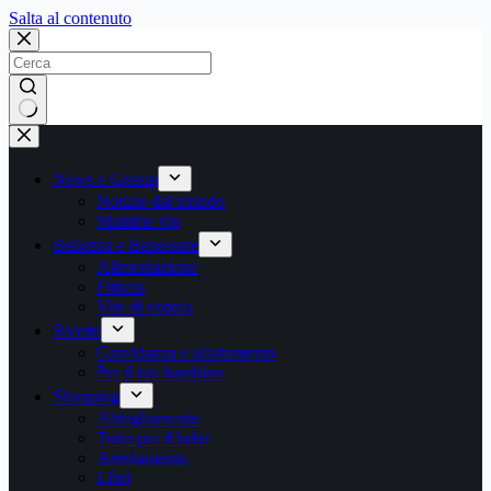
Salta
Salta al contenuto
al
contenuto
Nessun
risultato
News e Gossip
Notizie dal mondo
Mamme vip
Bellezza e Benessere
Alimentazione
Fitness
Vita di coppia
Ricette
Gravidanza e allattamento
Per il tuo bambino
Shopping
Abbigliamento
Tutto per il bebè
Arredamento
Libri