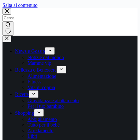
Salta
Salta al contenuto
al
contenuto
Nessun
risultato
News e Gossip
Notizie dal mondo
Mamme vip
Bellezza e Benessere
Alimentazione
Fitness
Vita di coppia
Ricette
Gravidanza e allattamento
Per il tuo bambino
Shopping
Abbigliamento
Tutto per il bebè
Arredamento
Libri