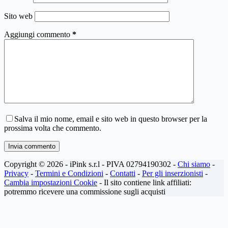
Sito web
Aggiungi commento
*
Salva il mio nome, email e sito web in questo browser per la
prossima volta che commento.
Invia commento
Copyright © 2026 - iPink s.r.l - PIVA 02794190302 -
Chi siamo
-
Privacy
-
Termini e Condizioni
-
Contatti
-
Per gli inserzionisti
-
Cambia impostazioni Cookie
- Il sito contiene link affiliati:
potremmo ricevere una commissione sugli acquisti