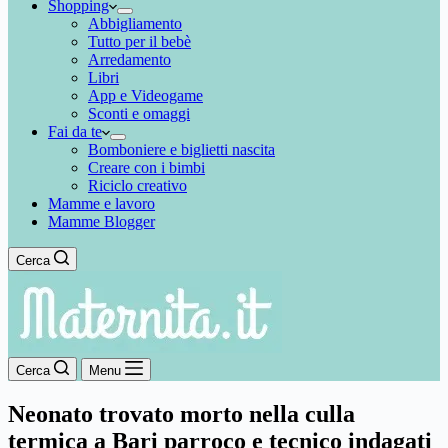
Shopping
Abbigliamento
Tutto per il bebè
Arredamento
Libri
App e Videogame
Sconti e omaggi
Fai da te
Bomboniere e biglietti nascita
Creare con i bimbi
Riciclo creativo
Mamme e lavoro
Mamme Blogger
Cerca
Cerca
Menu
Neonato trovato morto nella culla
termica a Bari parroco e tecnico indagati