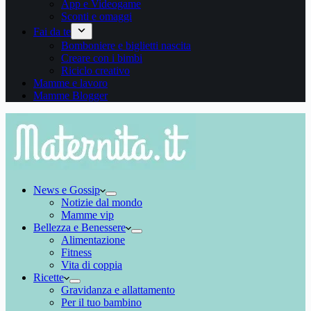
App e Videogame
Sconti e omaggi
Fai da te
Bomboniere e biglietti nascita
Creare con i bimbi
Riciclo creativo
Mamme e lavoro
Mamme Blogger
News e Gossip
Notizie dal mondo
Mamme vip
Bellezza e Benessere
Alimentazione
Fitness
Vita di coppia
Ricette
Gravidanza e allattamento
Per il tuo bambino