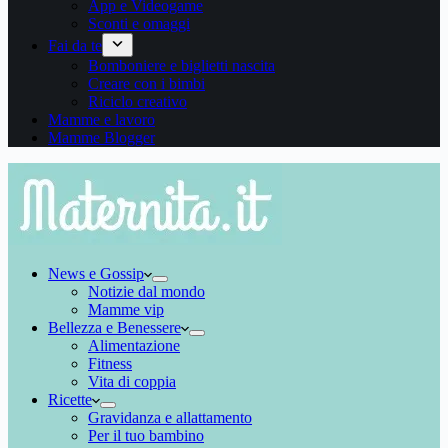
App e Videogame
Sconti e omaggi
Fai da te
Bomboniere e biglietti nascita
Creare con i bimbi
Riciclo creativo
Mamme e lavoro
Mamme Blogger
News e Gossip
Notizie dal mondo
Mamme vip
Bellezza e Benessere
Alimentazione
Fitness
Vita di coppia
Ricette
Gravidanza e allattamento
Per il tuo bambino