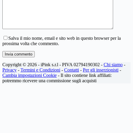
Salva il mio nome, email e sito web in questo browser per la
prossima volta che commento.
Invia commento
Copyright © 2026 - iPink s.r.l - PIVA 02794190302 -
Chi siamo
-
Privacy
-
Termini e Condizioni
-
Contatti
-
Per gli inserzionisti
-
Cambia impostazioni Cookie
- Il sito contiene link affiliati:
potremmo ricevere una commissione sugli acquisti