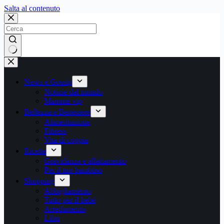
Salta
Salta al contenuto
al
contenuto
Nessun
risultato
News e Gossip
Notizie dal mondo
Mamme vip
Bellezza e Benessere
Alimentazione
Fitness
Vita di coppia
Ricette
Gravidanza e allattamento
Per il tuo bambino
Shopping
Abbigliamento
Tutto per il bebè
Arredamento
Libri