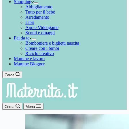
Shopping
Abbigliamento
Tutto per il bebè
Arredamento
Libri
App e Videogame
Sconti e omaggi
Fai da te
Bomboniere e biglietti nascita
Creare con i bimbi
Riciclo creativo
Mamme e lavoro
Mamme Blogger
Cerca
Cerca
Menu