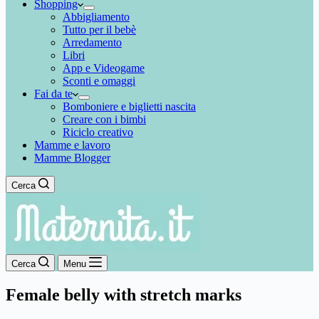
Shopping
Abbigliamento
Tutto per il bebè
Arredamento
Libri
App e Videogame
Sconti e omaggi
Fai da te
Bomboniere e biglietti nascita
Creare con i bimbi
Riciclo creativo
Mamme e lavoro
Mamme Blogger
Cerca
Cerca
Menu
Female belly with stretch marks