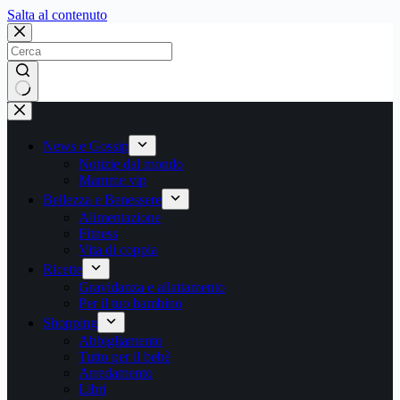
Salta
Salta al contenuto
al
contenuto
Nessun
risultato
News e Gossip
Notizie dal mondo
Mamme vip
Bellezza e Benessere
Alimentazione
Fitness
Vita di coppia
Ricette
Gravidanza e allattamento
Per il tuo bambino
Shopping
Abbigliamento
Tutto per il bebè
Arredamento
Libri