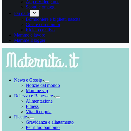
App e Videogame
Sconti e omaggi
Fai da te
Bomboniere e biglietti nascita
Creare con i bimbi
Riciclo creativo
Mamme e lavoro
Mamme Blogger
News e Gossip
Notizie dal mondo
Mamme vip
Bellezza e Benessere
Alimentazione
Fitness
Vita di coppia
Ricette
Gravidanza e allattamento
Per il tuo bambino