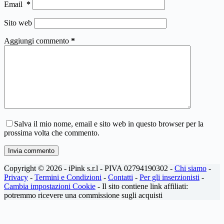
Email
*
Sito web
Aggiungi commento
*
Salva il mio nome, email e sito web in questo browser per la
prossima volta che commento.
Invia commento
Copyright © 2026 - iPink s.r.l - PIVA 02794190302 -
Chi siamo
-
Privacy
-
Termini e Condizioni
-
Contatti
-
Per gli inserzionisti
-
Cambia impostazioni Cookie
- Il sito contiene link affiliati:
potremmo ricevere una commissione sugli acquisti