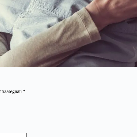
ntrassegnati
*