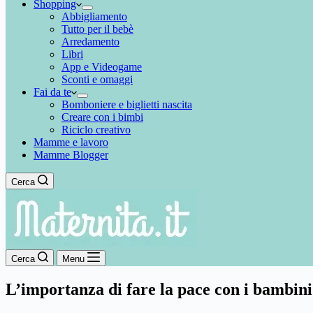
Shopping
Abbigliamento
Tutto per il bebè
Arredamento
Libri
App e Videogame
Sconti e omaggi
Fai da te
Bomboniere e biglietti nascita
Creare con i bimbi
Riciclo creativo
Mamme e lavoro
Mamme Blogger
Cerca
Cerca
Menu
L’importanza di fare la pace con i bambini