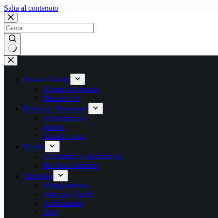
Salta
Salta al contenuto
al
contenuto
Nessun
risultato
News e Gossip
Notizie dal mondo
Mamme vip
Bellezza e Benessere
Alimentazione
Fitness
Vita di coppia
Ricette
Gravidanza e allattamento
Per il tuo bambino
Shopping
Abbigliamento
Tutto per il bebè
Arredamento
Libri