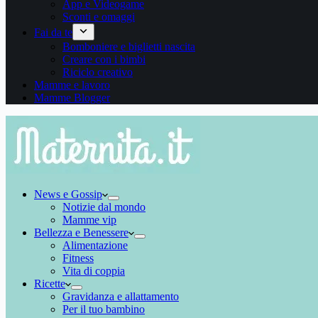
App e Videogame
Sconti e omaggi
Fai da te
Bomboniere e biglietti nascita
Creare con i bimbi
Riciclo creativo
Mamme e lavoro
Mamme Blogger
News e Gossip
Notizie dal mondo
Mamme vip
Bellezza e Benessere
Alimentazione
Fitness
Vita di coppia
Ricette
Gravidanza e allattamento
Per il tuo bambino