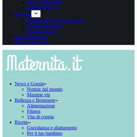
App e Videogame
Sconti e omaggi
Fai da te
Bomboniere e biglietti nascita
Creare con i bimbi
Riciclo creativo
Mamme e lavoro
Mamme Blogger
News e Gossip
Notizie dal mondo
Mamme vip
Bellezza e Benessere
Alimentazione
Fitness
Vita di coppia
Ricette
Gravidanza e allattamento
Per il tuo bambino