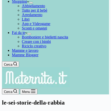
Shopping
Abbigliamento
Tutto per il bebè
Arredamento
Libri
App e Videogame
Sconti e omaggi
Fai da te
Bomboniere e biglietti nascita
Creare con i bimbi
Riciclo creativo
Mamme e lavoro
Mamme Blogger
Cerca
Cerca
Menu
le-sei-storie-della-rabbia