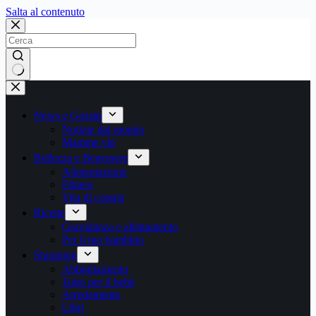
Salta
Salta al contenuto
al
contenuto
Nessun
risultato
News e Gossip
Notizie dal mondo
Mamme vip
Bellezza e Benessere
Alimentazione
Fitness
Vita di coppia
Ricette
Gravidanza e allattamento
Per il tuo bambino
Shopping
Abbigliamento
Tutto per il bebè
Arredamento
Libri