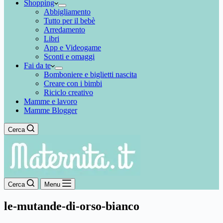
Shopping
Abbigliamento
Tutto per il bebè
Arredamento
Libri
App e Videogame
Sconti e omaggi
Fai da te
Bomboniere e biglietti nascita
Creare con i bimbi
Riciclo creativo
Mamme e lavoro
Mamme Blogger
Cerca
Cerca
Menu
le-mutande-di-orso-bianco