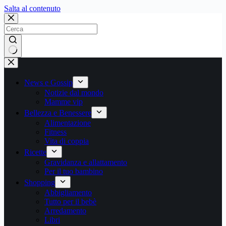
Salta
Salta al contenuto
al
contenuto
Nessun
risultato
News e Gossip
Notizie dal mondo
Mamme vip
Bellezza e Benessere
Alimentazione
Fitness
Vita di coppia
Ricette
Gravidanza e allattamento
Per il tuo bambino
Shopping
Abbigliamento
Tutto per il bebè
Arredamento
Libri