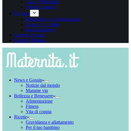
App e Videogame
Sconti e omaggi
Fai da te
Bomboniere e biglietti nascita
Creare con i bimbi
Riciclo creativo
Mamme e lavoro
Mamme Blogger
News e Gossip
Notizie dal mondo
Mamme vip
Bellezza e Benessere
Alimentazione
Fitness
Vita di coppia
Ricette
Gravidanza e allattamento
Per il tuo bambino