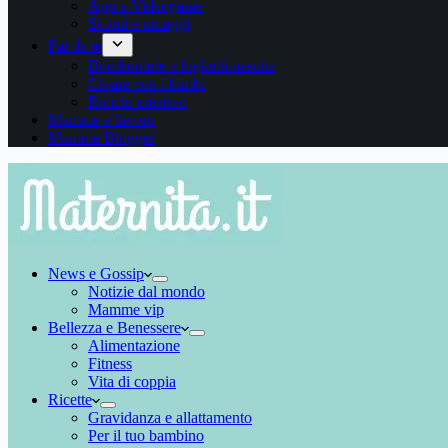
App e Videogame
Sconti e omaggi
Fai da te
Bomboniere e biglietti nascita
Creare con i bimbi
Riciclo creativo
Mamme e lavoro
Mamme Blogger
News e Gossip
Notizie dal mondo
Mamme vip
Bellezza e Benessere
Alimentazione
Fitness
Vita di coppia
Ricette
Gravidanza e allattamento
Per il tuo bambino