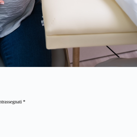
ntrassegnati
*