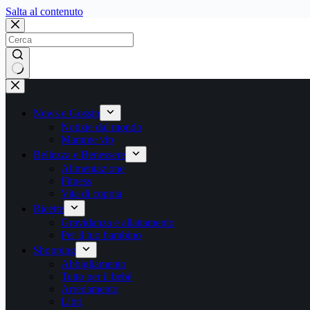
Salta
Salta al contenuto
al
contenuto
Nessun
risultato
News e Gossip
Notizie dal mondo
Mamme vip
Bellezza e Benessere
Alimentazione
Fitness
Vita di coppia
Ricette
Gravidanza e allattamento
Per il tuo bambino
Shopping
Abbigliamento
Tutto per il bebè
Arredamento
Libri