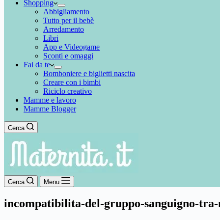
Shopping
Abbigliamento
Tutto per il bebè
Arredamento
Libri
App e Videogame
Sconti e omaggi
Fai da te
Bomboniere e biglietti nascita
Creare con i bimbi
Riciclo creativo
Mamme e lavoro
Mamme Blogger
Cerca
Cerca
Menu
incompatibilita-del-gruppo-sanguigno-tra