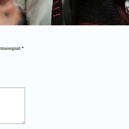
ntrassegnati
*