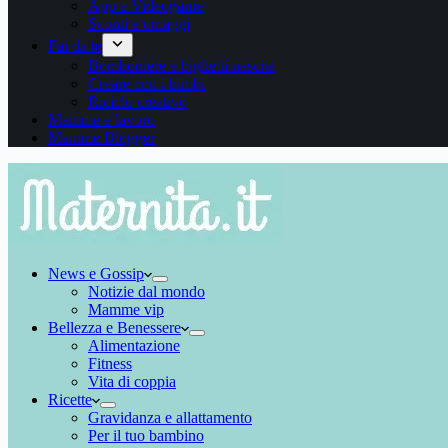
App e Videogame
Sconti e omaggi
Fai da te
Bomboniere e biglietti nascita
Creare con i bimbi
Riciclo creativo
Mamme e lavoro
Mamme Blogger
News e Gossip
Notizie dal mondo
Mamme vip
Bellezza e Benessere
Alimentazione
Fitness
Vita di coppia
Ricette
Gravidanza e allattamento
Per il tuo bambino