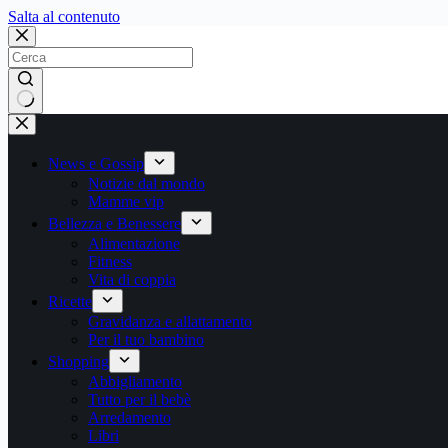
Salta
Salta al contenuto
al
contenuto
Nessun
risultato
News e Gossip
Notizie dal mondo
Mamme vip
Bellezza e Benessere
Alimentazione
Fitness
Vita di coppia
Ricette
Gravidanza e allattamento
Per il tuo bambino
Shopping
Abbigliamento
Tutto per il bebè
Arredamento
Libri