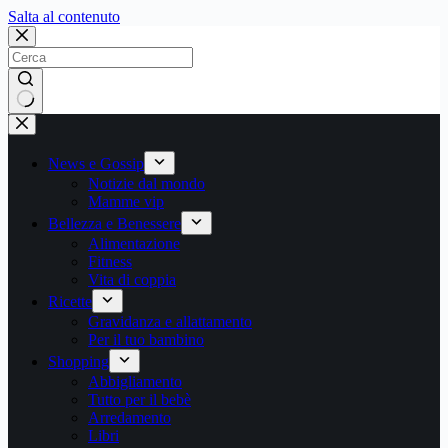
Salta
Salta al contenuto
al
contenuto
Nessun
risultato
News e Gossip
Notizie dal mondo
Mamme vip
Bellezza e Benessere
Alimentazione
Fitness
Vita di coppia
Ricette
Gravidanza e allattamento
Per il tuo bambino
Shopping
Abbigliamento
Tutto per il bebè
Arredamento
Libri