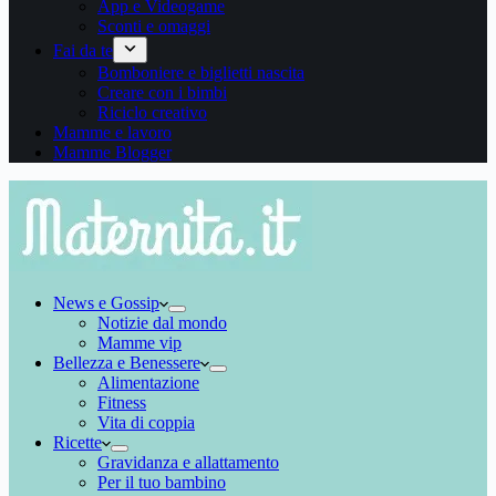
App e Videogame
Sconti e omaggi
Fai da te
Bomboniere e biglietti nascita
Creare con i bimbi
Riciclo creativo
Mamme e lavoro
Mamme Blogger
News e Gossip
Notizie dal mondo
Mamme vip
Bellezza e Benessere
Alimentazione
Fitness
Vita di coppia
Ricette
Gravidanza e allattamento
Per il tuo bambino