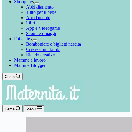
Shopping
Abbigliamento
Tutto per il bebè
Arredamento
Libri
App e Videogame
Sconti e omaggi
Fai da te
Bomboniere e biglietti nascita
Creare con i bimbi
Riciclo creativo
Mamme e lavoro
Mamme Blogger
Cerca
Cerca
Menu