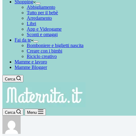
Shopping
Abbigliamento
Tutto per il bebè
Arredamento
Libri
App e Videogame
Sconti e omaggi
Fai da te
Bomboniere e biglietti nascita
Creare con i bimbi
Riciclo creativo
Mamme e lavoro
Mamme Blogger
Cerca
Cerca
Menu