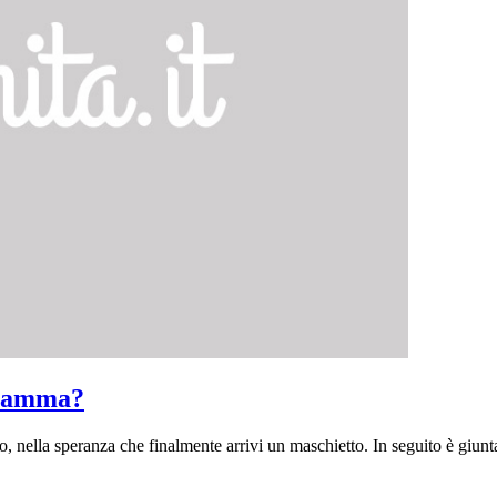
ogramma?
 nella speranza che finalmente arrivi un maschietto. In seguito è giunta l