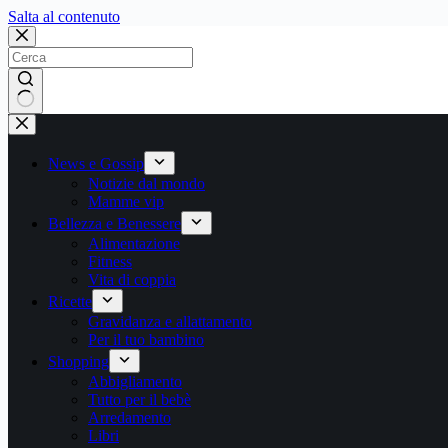
Salta
Salta al contenuto
al
contenuto
Nessun
risultato
News e Gossip
Notizie dal mondo
Mamme vip
Bellezza e Benessere
Alimentazione
Fitness
Vita di coppia
Ricette
Gravidanza e allattamento
Per il tuo bambino
Shopping
Abbigliamento
Tutto per il bebè
Arredamento
Libri