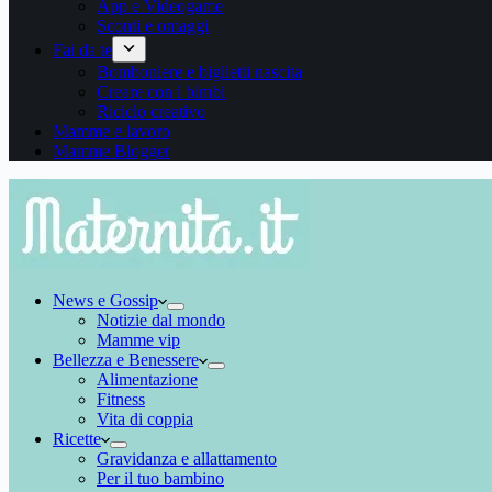
App e Videogame
Sconti e omaggi
Fai da te
Bomboniere e biglietti nascita
Creare con i bimbi
Riciclo creativo
Mamme e lavoro
Mamme Blogger
News e Gossip
Notizie dal mondo
Mamme vip
Bellezza e Benessere
Alimentazione
Fitness
Vita di coppia
Ricette
Gravidanza e allattamento
Per il tuo bambino