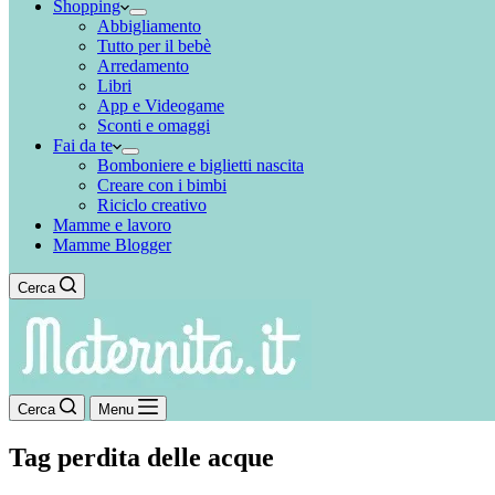
Shopping
Abbigliamento
Tutto per il bebè
Arredamento
Libri
App e Videogame
Sconti e omaggi
Fai da te
Bomboniere e biglietti nascita
Creare con i bimbi
Riciclo creativo
Mamme e lavoro
Mamme Blogger
Cerca
Cerca
Menu
Tag
perdita delle acque