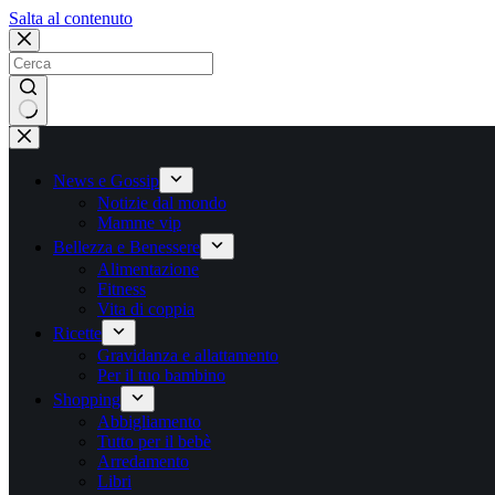
Salta
Salta al contenuto
al
contenuto
Nessun
risultato
News e Gossip
Notizie dal mondo
Mamme vip
Bellezza e Benessere
Alimentazione
Fitness
Vita di coppia
Ricette
Gravidanza e allattamento
Per il tuo bambino
Shopping
Abbigliamento
Tutto per il bebè
Arredamento
Libri