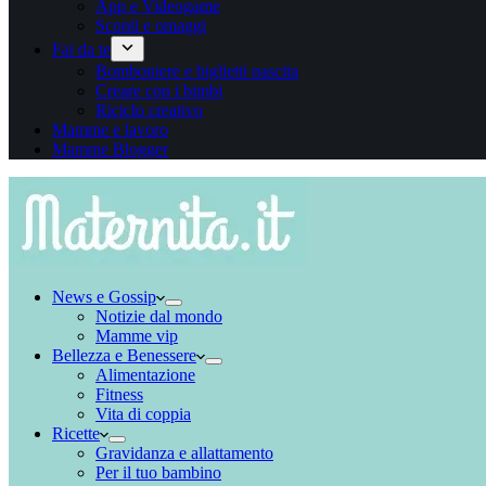
App e Videogame
Sconti e omaggi
Fai da te
Bomboniere e biglietti nascita
Creare con i bimbi
Riciclo creativo
Mamme e lavoro
Mamme Blogger
News e Gossip
Notizie dal mondo
Mamme vip
Bellezza e Benessere
Alimentazione
Fitness
Vita di coppia
Ricette
Gravidanza e allattamento
Per il tuo bambino