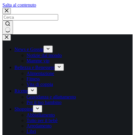
Salta
Salta al contenuto
al
contenuto
Nessun
risultato
News e Gossip
Notizie dal mondo
Mamme vip
Bellezza e Benessere
Alimentazione
Fitness
Vita di coppia
Ricette
Gravidanza e allattamento
Per il tuo bambino
Shopping
Abbigliamento
Tutto per il bebè
Arredamento
Libri