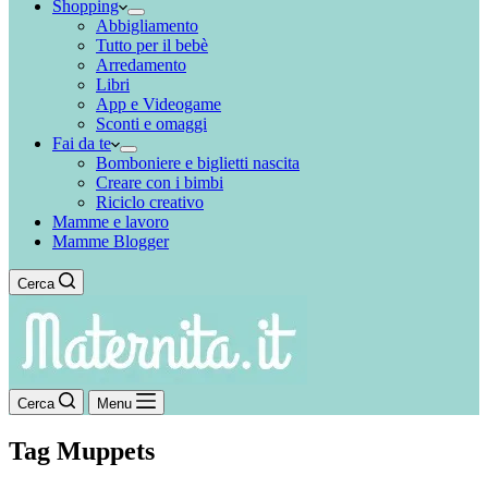
Shopping
Abbigliamento
Tutto per il bebè
Arredamento
Libri
App e Videogame
Sconti e omaggi
Fai da te
Bomboniere e biglietti nascita
Creare con i bimbi
Riciclo creativo
Mamme e lavoro
Mamme Blogger
Cerca
Cerca
Menu
Tag
Muppets