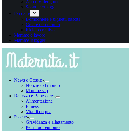
App e Videogame
Sconti e omaggi
Fai da te
Bomboniere e biglietti nascita
Creare con i bimbi
Riciclo creativo
Mamme e lavoro
Mamme Blogger
News e Gossip
Notizie dal mondo
Mamme vip
Bellezza e Benessere
Alimentazione
Fitness
Vita di coppia
Ricette
Gravidanza e allattamento
Per il tuo bambino