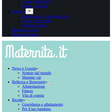
App e Videogame
Sconti e omaggi
Fai da te
Bomboniere e biglietti nascita
Creare con i bimbi
Riciclo creativo
Mamme e lavoro
Mamme Blogger
News e Gossip
Notizie dal mondo
Mamme vip
Bellezza e Benessere
Alimentazione
Fitness
Vita di coppia
Ricette
Gravidanza e allattamento
Per il tuo bambino