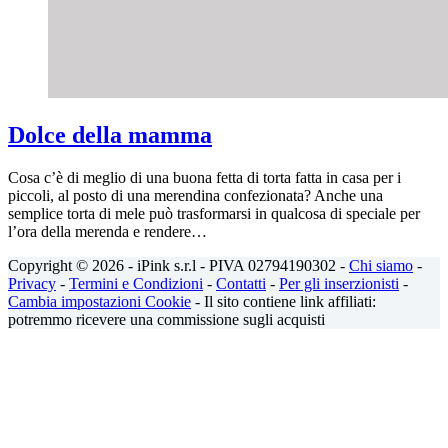
Dolce della mamma
Cosa c’è di meglio di una buona fetta di torta fatta in casa per i
piccoli, al posto di una merendina confezionata? Anche una
semplice torta di mele può trasformarsi in qualcosa di speciale per
l’ora della merenda e rendere…
Copyright © 2026 - iPink s.r.l - PIVA 02794190302 -
Chi siamo
-
Privacy
-
Termini e Condizioni
-
Contatti
-
Per gli inserzionisti
-
Cambia impostazioni Cookie
- Il sito contiene link affiliati:
potremmo ricevere una commissione sugli acquisti