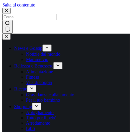
Salta
Salta al contenuto
al
contenuto
Nessun
risultato
News e Gossip
Notizie dal mondo
Mamme vip
Bellezza e Benessere
Alimentazione
Fitness
Vita di coppia
Ricette
Gravidanza e allattamento
Per il tuo bambino
Shopping
Abbigliamento
Tutto per il bebè
Arredamento
Libri