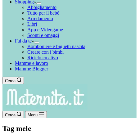
Shopping
Abbigliamento
Tutto per il bebè
Arredamento
Libri
App e Videogame
Sconti e omaggi
Fai da te
Bomboniere e biglietti nascita
Creare con i bimbi
Riciclo creativo
Mamme e lavoro
Mamme Blogger
Cerca
Cerca
Menu
Tag
mele