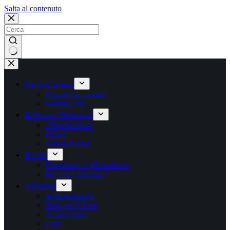
Salta
Salta al contenuto
al
contenuto
Nessun
risultato
News e Gossip
Notizie dal mondo
Mamme vip
Bellezza e Benessere
Alimentazione
Fitness
Vita di coppia
Ricette
Gravidanza e allattamento
Per il tuo bambino
Shopping
Abbigliamento
Tutto per il bebè
Arredamento
Libri