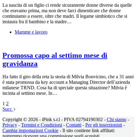
La nascita di un figlio ci rende sicuramente donne diverse da quelle
che eravamo prima, ma non deve farci dimenticare che donne
continuiamo a essere, oltre che madri. Il legame simbiotico che si
instaura fra il bambino e la madre…
Mamme e lavoro
Promossa capo al settimo mese di
gravidanza
Ha fatto il giro della reta la storia di Milvia Bonvicino, che a 31 anni
è stata promossa da key account a Managing Director dell’azienda
milanese TRND. Cosa ha di speciale questa situazione? Milvia è
incinta al settimo mese. In…
1
2
Succ
Copyright © 2026 - iPink s.r.l - PIVA 02794190302 -
Chi siamo
-
Privacy
-
Termini e Condizioni
-
Contatti
-
Per gli inserzionisti
-
Cambia impostazioni Cookie
- Il sito contiene link affiliati:
potremmo ricevere una commissione sugli acquisti