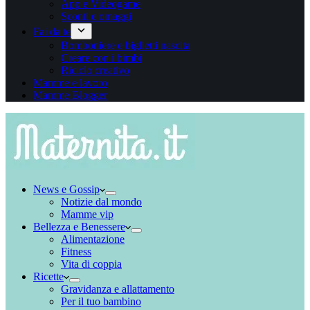
App e Videogame
Sconti e omaggi
Fai da te
Bomboniere e biglietti nascita
Creare con i bimbi
Riciclo creativo
Mamme e lavoro
Mamme Blogger
News e Gossip
Notizie dal mondo
Mamme vip
Bellezza e Benessere
Alimentazione
Fitness
Vita di coppia
Ricette
Gravidanza e allattamento
Per il tuo bambino