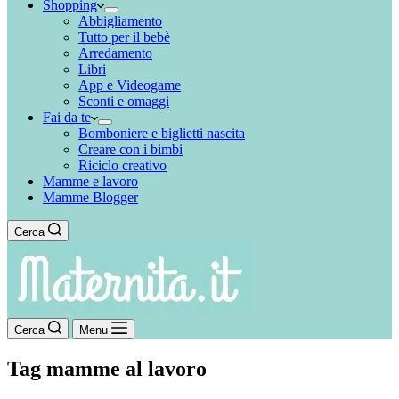
Shopping
Abbigliamento
Tutto per il bebè
Arredamento
Libri
App e Videogame
Sconti e omaggi
Fai da te
Bomboniere e biglietti nascita
Creare con i bimbi
Riciclo creativo
Mamme e lavoro
Mamme Blogger
Cerca
Cerca
Menu
Tag
mamme al lavoro