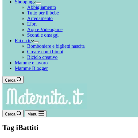
Shopping
Abbigliamento
Tutto per il bebè
Arredamento
Libri
App e Videogame
Sconti e omaggi
Fai da te
Bomboniere e biglietti nascita
Creare con i bimbi
Riciclo creativo
Mamme e lavoro
Mamme Blogger
Cerca
Cerca
Menu
Tag
iBattiti