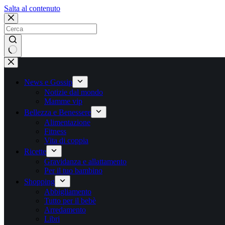
Salta
Salta al contenuto
al
contenuto
Nessun
risultato
News e Gossip
Notizie dal mondo
Mamme vip
Bellezza e Benessere
Alimentazione
Fitness
Vita di coppia
Ricette
Gravidanza e allattamento
Per il tuo bambino
Shopping
Abbigliamento
Tutto per il bebè
Arredamento
Libri