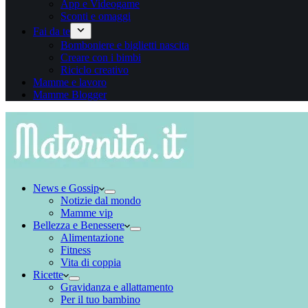
App e Videogame
Sconti e omaggi
Fai da te
Bomboniere e biglietti nascita
Creare con i bimbi
Riciclo creativo
Mamme e lavoro
Mamme Blogger
News e Gossip
Notizie dal mondo
Mamme vip
Bellezza e Benessere
Alimentazione
Fitness
Vita di coppia
Ricette
Gravidanza e allattamento
Per il tuo bambino