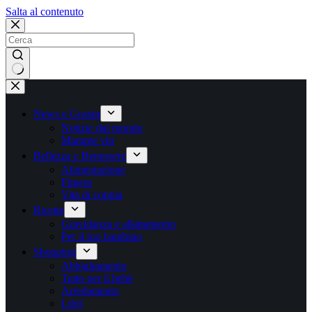
Salta
Salta al contenuto
al
contenuto
Nessun
risultato
News e Gossip
Notizie dal mondo
Mamme vip
Bellezza e Benessere
Alimentazione
Fitness
Vita di coppia
Ricette
Gravidanza e allattamento
Per il tuo bambino
Shopping
Abbigliamento
Tutto per il bebè
Arredamento
Libri