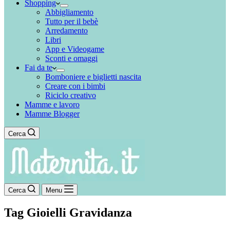
Shopping
Abbigliamento
Tutto per il bebè
Arredamento
Libri
App e Videogame
Sconti e omaggi
Fai da te
Bomboniere e biglietti nascita
Creare con i bimbi
Riciclo creativo
Mamme e lavoro
Mamme Blogger
Cerca
Cerca
Menu
Tag
Gioielli Gravidanza