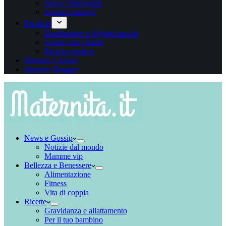
App e Videogame
Sconti e omaggi
Fai da te
Bomboniere e biglietti nascita
Creare con i bimbi
Riciclo creativo
Mamme e lavoro
Mamme Blogger
News e Gossip
Notizie dal mondo
Mamme vip
Bellezza e Benessere
Alimentazione
Fitness
Vita di coppia
Ricette
Gravidanza e allattamento
Per il tuo bambino