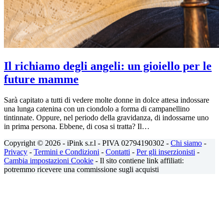
Il richiamo degli angeli: un gioiello per le
future mamme
Sarà capitato a tutti di vedere molte donne in dolce attesa indossare
una lunga catenina con un ciondolo a forma di campanellino
tintinnate. Oppure, nel periodo della gravidanza, di indossarne uno
in prima persona. Ebbene, di cosa si tratta? Il…
Copyright © 2026 - iPink s.r.l - PIVA 02794190302 -
Chi siamo
-
Privacy
-
Termini e Condizioni
-
Contatti
-
Per gli inserzionisti
-
Cambia impostazioni Cookie
- Il sito contiene link affiliati:
potremmo ricevere una commissione sugli acquisti