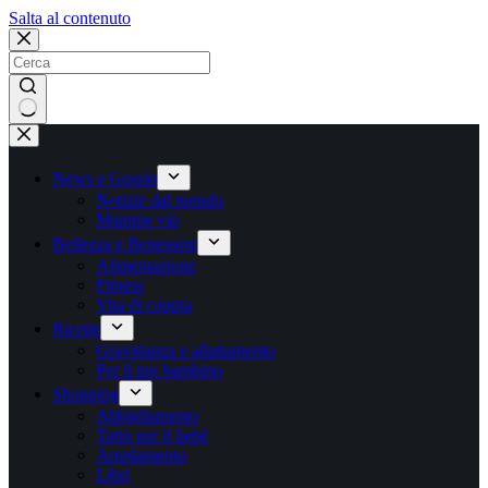
Salta
Salta al contenuto
al
contenuto
Nessun
risultato
News e Gossip
Notizie dal mondo
Mamme vip
Bellezza e Benessere
Alimentazione
Fitness
Vita di coppia
Ricette
Gravidanza e allattamento
Per il tuo bambino
Shopping
Abbigliamento
Tutto per il bebè
Arredamento
Libri