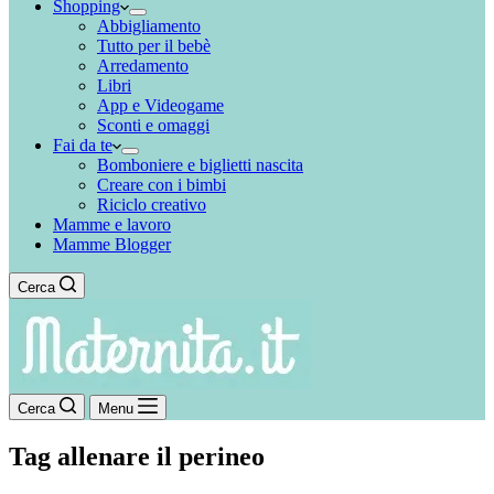
Shopping
Abbigliamento
Tutto per il bebè
Arredamento
Libri
App e Videogame
Sconti e omaggi
Fai da te
Bomboniere e biglietti nascita
Creare con i bimbi
Riciclo creativo
Mamme e lavoro
Mamme Blogger
Cerca
Cerca
Menu
Tag
allenare il perineo