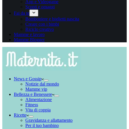
App e Videogame
Sconti e omaggi
Fai da te
Bomboniere e biglietti nascita
Creare con i bimbi
Riciclo creativo
Mamme e lavoro
Mamme Blogger
News e Gossip
Notizie dal mondo
Mamme vip
Bellezza e Benessere
Alimentazione
Fitness
Vita di coppia
Ricette
Gravidanza e allattamento
Per il tuo bambino