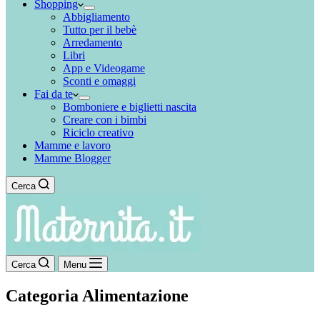
Shopping
Abbigliamento
Tutto per il bebè
Arredamento
Libri
App e Videogame
Sconti e omaggi
Fai da te
Bomboniere e biglietti nascita
Creare con i bimbi
Riciclo creativo
Mamme e lavoro
Mamme Blogger
Cerca
Cerca
Menu
Categoria
Alimentazione