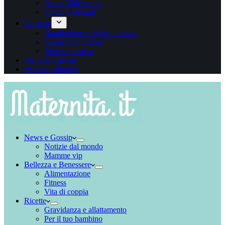
App e Videogame
Sconti e omaggi
Fai da te
Bomboniere e biglietti nascita
Creare con i bimbi
Riciclo creativo
Mamme e lavoro
Mamme Blogger
News e Gossip
Notizie dal mondo
Mamme vip
Bellezza e Benessere
Alimentazione
Fitness
Vita di coppia
Ricette
Gravidanza e allattamento
Per il tuo bambino