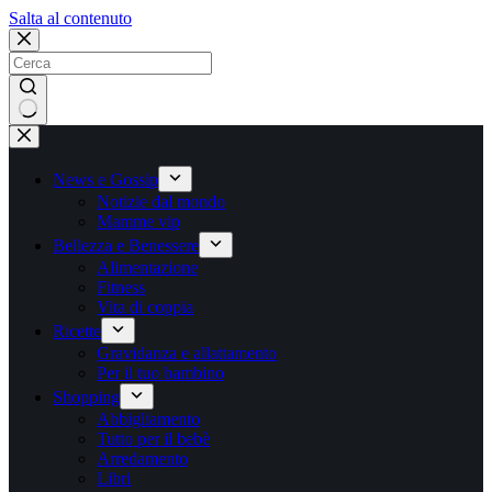
Salta
Salta al contenuto
al
contenuto
Nessun
risultato
News e Gossip
Notizie dal mondo
Mamme vip
Bellezza e Benessere
Alimentazione
Fitness
Vita di coppia
Ricette
Gravidanza e allattamento
Per il tuo bambino
Shopping
Abbigliamento
Tutto per il bebè
Arredamento
Libri