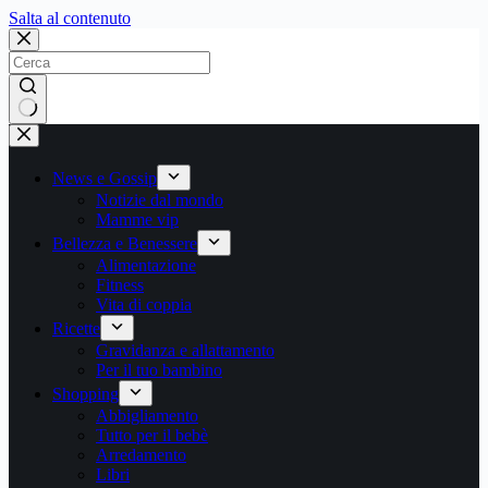
Salta
Salta al contenuto
al
contenuto
Nessun
risultato
News e Gossip
Notizie dal mondo
Mamme vip
Bellezza e Benessere
Alimentazione
Fitness
Vita di coppia
Ricette
Gravidanza e allattamento
Per il tuo bambino
Shopping
Abbigliamento
Tutto per il bebè
Arredamento
Libri