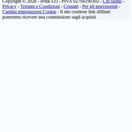
Copyright © 2026 - iPink s.r.l - PIVA 02794190302 -
Chi siamo
-
Privacy
-
Termini e Condizioni
-
Contatti
-
Per gli inserzionisti
-
Cambia impostazioni Cookie
- Il sito contiene link affiliati:
potremmo ricevere una commissione sugli acquisti