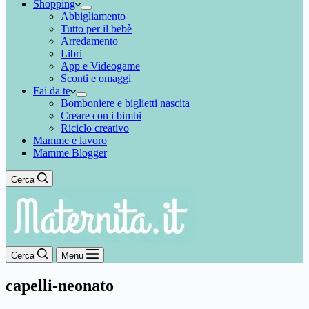
Shopping
Abbigliamento
Tutto per il bebè
Arredamento
Libri
App e Videogame
Sconti e omaggi
Fai da te
Bomboniere e biglietti nascita
Creare con i bimbi
Riciclo creativo
Mamme e lavoro
Mamme Blogger
Cerca
Cerca
Menu
capelli-neonato