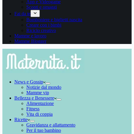
App e Videogame
Sconti e omaggi
Fai da te
Bomboniere e biglietti nascita
Creare con i bimbi
Riciclo creativo
Mamme e lavoro
Mamme Blogger
News e Gossip
Notizie dal mondo
Mamme vip
Bellezza e Benessere
Alimentazione
Fitness
Vita di coppia
Ricette
Gravidanza e allattamento
Per il tuo bambino