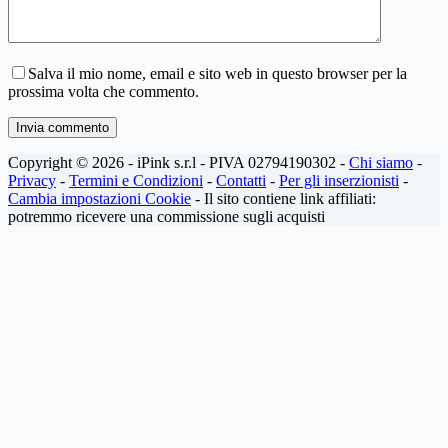
Salva il mio nome, email e sito web in questo browser per la
prossima volta che commento.
Invia commento
Copyright © 2026 - iPink s.r.l - PIVA 02794190302 -
Chi siamo
-
Privacy
-
Termini e Condizioni
-
Contatti
-
Per gli inserzionisti
-
Cambia impostazioni Cookie
- Il sito contiene link affiliati:
potremmo ricevere una commissione sugli acquisti