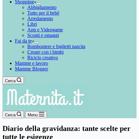
Shopping
Abbigliamento
Tutto per il bebè
Arredamento
Libri
App e Videogame
Sconti e omaggi
Fai da te
Bomboniere e biglietti nascita
Creare con i bimbi
Riciclo creativo
Mamme e lavoro
Mamme Blogger
Cerca
Cerca
Menu
Diario della gravidanza: tante scelte per
tutte le esigenze