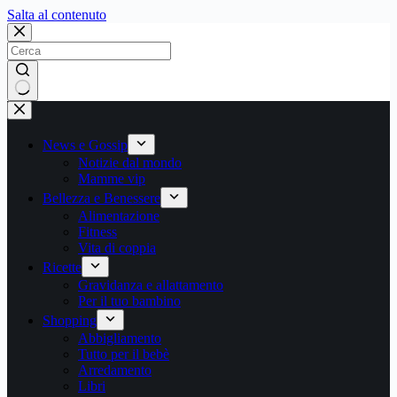
Salta
Salta al contenuto
al
contenuto
Nessun
risultato
News e Gossip
Notizie dal mondo
Mamme vip
Bellezza e Benessere
Alimentazione
Fitness
Vita di coppia
Ricette
Gravidanza e allattamento
Per il tuo bambino
Shopping
Abbigliamento
Tutto per il bebè
Arredamento
Libri