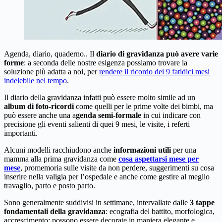
Agenda, diario, quaderno.. Il
diario di gravidanza può avere varie
forme
: a seconda delle nostre esigenza possiamo trovare la
soluzione più adatta a noi, per
rendere il ricordo dei 9 fatidici mesi
indelebile nel tempo
.
Il diario della gravidanza infatti può essere molto simile ad un
album di foto-ricordi
come quelli per le prime volte dei bimbi, ma
può essere anche una a
genda semi-formale
in cui indicare con
precisione gli eventi salienti di quei 9 mesi, le visite, i referti
importanti.
Alcuni modelli racchiudono anche
informazioni utili
per una
mamma alla prima gravidanza come
cosa aspettarsi mese per
mese
, promemoria sulle visite da non perdere, suggerimenti su cosa
inserire nella valigia per l’ospedale e anche come gestire al meglio
travaglio, parto e posto parto.
Sono generalmente suddivisi in settimane, intervallate dalle
3 tappe
fondamentali della gravidanza
: ecografia del battito, morfologica,
accrescimento; possono essere decorate in maniera elegante e