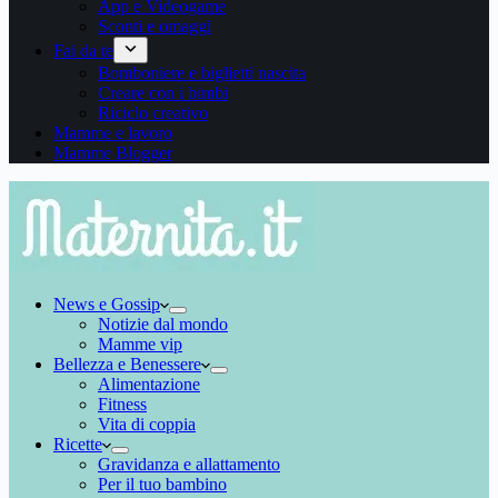
App e Videogame
Sconti e omaggi
Fai da te
Bomboniere e biglietti nascita
Creare con i bimbi
Riciclo creativo
Mamme e lavoro
Mamme Blogger
News e Gossip
Notizie dal mondo
Mamme vip
Bellezza e Benessere
Alimentazione
Fitness
Vita di coppia
Ricette
Gravidanza e allattamento
Per il tuo bambino