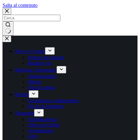
Salta
Salta al contenuto
al
contenuto
Nessun
risultato
News e Gossip
Notizie dal mondo
Mamme vip
Bellezza e Benessere
Alimentazione
Fitness
Vita di coppia
Ricette
Gravidanza e allattamento
Per il tuo bambino
Shopping
Abbigliamento
Tutto per il bebè
Arredamento
Libri