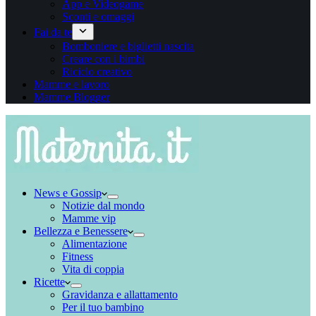
App e Videogame
Sconti e omaggi
Fai da te
Bomboniere e biglietti nascita
Creare con i bimbi
Riciclo creativo
Mamme e lavoro
Mamme Blogger
News e Gossip
Notizie dal mondo
Mamme vip
Bellezza e Benessere
Alimentazione
Fitness
Vita di coppia
Ricette
Gravidanza e allattamento
Per il tuo bambino