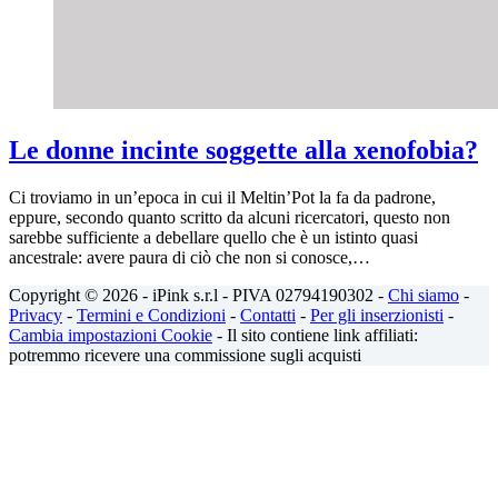
Le donne incinte soggette alla xenofobia?
Ci troviamo in un’epoca in cui il Meltin’Pot la fa da padrone,
eppure, secondo quanto scritto da alcuni ricercatori, questo non
sarebbe sufficiente a debellare quello che è un istinto quasi
ancestrale: avere paura di ciò che non si conosce,…
Copyright © 2026 - iPink s.r.l - PIVA 02794190302 -
Chi siamo
-
Privacy
-
Termini e Condizioni
-
Contatti
-
Per gli inserzionisti
-
Cambia impostazioni Cookie
- Il sito contiene link affiliati:
potremmo ricevere una commissione sugli acquisti