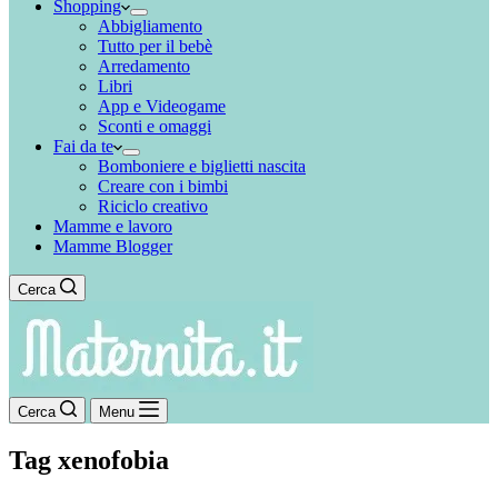
Shopping
Abbigliamento
Tutto per il bebè
Arredamento
Libri
App e Videogame
Sconti e omaggi
Fai da te
Bomboniere e biglietti nascita
Creare con i bimbi
Riciclo creativo
Mamme e lavoro
Mamme Blogger
Cerca
Cerca
Menu
Tag
xenofobia